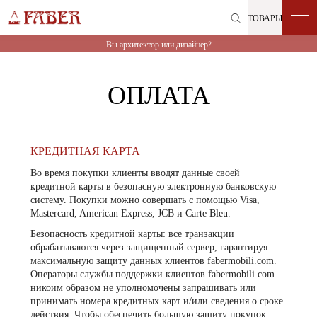
Перейти
ТОВАРЫ
непосредственно
к
Вы архитектор или дизайнер?
содержимому
ОПЛАТА
КРЕДИТНАЯ КАРТА
Во время покупки клиенты вводят данные своей
кредитной карты в безопасную электронную банковскую
систему. Покупки можно совершать с помощью Visa,
Mastercard, American Express, JCB и Carte Bleu.
Безопасность кредитной карты:
все транзакции
обрабатываются через защищенный сервер, гарантируя
максимальную защиту данных клиентов fabermobili.com.
Операторы службы поддержки клиентов fabermobili.com
никоим образом не уполномочены запрашивать или
принимать номера кредитных карт и/или сведения о сроке
действия. Чтобы обеспечить большую защиту покупок,