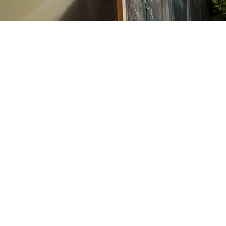
Quando lo stile contemporaneo lascia spazio alla
fantasia dei designer, serve un produttore elastico e
capace, che sappia ascoltare le esigenze del cliente,
per riprodurre fedelmente il mood voluto. In
questo appartamento di Mosca, abbiamo dato
spazio alla creatività creando ambienti moderni e
sofisticati.