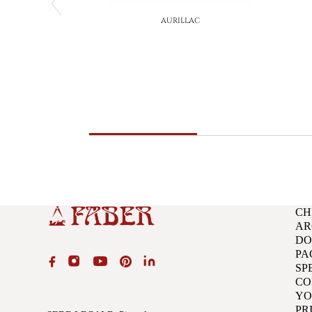
AURILLAC
CH
AR
D
PA
SP
CO
YO
PR