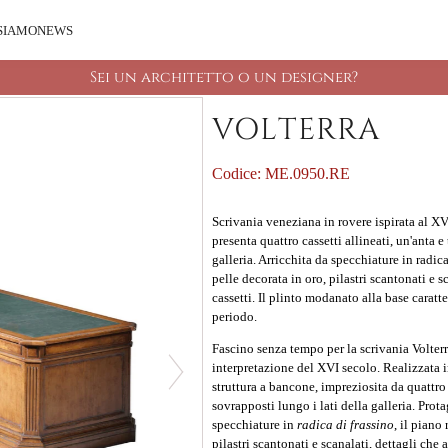
 SIAMO
NEWS
Sei un architetto o un designer?
VOLTERRA
Codice:
ME.0950.RE
Scrivania veneziana in rovere ispirata al XV
presenta quattro cassetti allineati, un'anta e 
galleria. Arricchita da specchiature in radica
pelle decorata in oro, pilastri scantonati e 
cassetti. Il plinto modanato alla base caratt
periodo.
Fascino senza tempo per la
scrivania Volter
interpretazione del XVI secolo. Realizzata in
struttura a bancone, impreziosita da quattro c
sovrapposti lungo i lati della galleria. Prot
specchiature in
radica di frassino
, il piano
pilastri scantonati e scanalati, dettagli ch