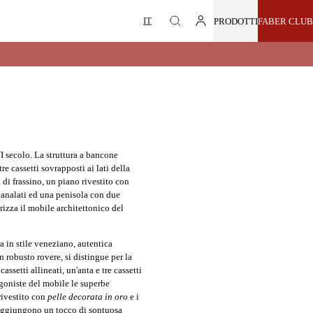
PRODOTTI
FABER CLUB
I secolo. La struttura a bancone
tre cassetti sovrapposti ai lati della
 di frassino, un piano rivestito con
scanalati ed una penisola con due
erizza il mobile architettonico del
ra in stile veneziano
, autentica
 robusto rovere, si distingue per la
assetti allineati, un'anta e tre cassetti
agoniste del mobile le superbe
 rivestito con
pelle decorata in oro
e i
e aggiungono un tocco di sontuosa