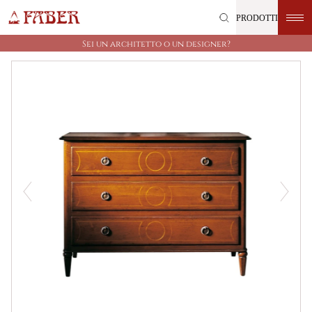
Vai
PRODOTTI
direttamente
ai
Sei un architetto o un designer?
contenuti