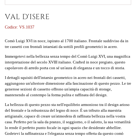
VAL D'ISERE
Codice:
VS.1037
Comò Luigi XVI in noce, ispirato al 1700 italiano. Frontale suddiviso da in
tre cassetti con frontali intarsiati da sottili profili geometrici in acero.
Immergetevi nella bellezza senza tempo del
Comò Luigi XVI
, una magnifica
interpretazione del secolo XVIII italiano. Crafted in noce pregiato, questo
capolavoro di arredo porta con sé un'aura di eleganza e un tocco di storia.
I dettagli squisiti dell'intarsio geometrico in acero nei frontali dei cassetti,
aggiungono un'ulteriore dimensione alla fascinazione di questo pezzo. Le tre
generose sezioni di cassetto offrono un'ampia capacità di storage,
mantenendo al contempo la forma pulita e raffinata del design.
La bellezza di questo pezzo sta nell'equilibrio armonioso tra il design arioso
del frontale e la robustezza del legno di noce. È un tributo alla maestria
artigianale, capace di creare un'atmosfera di raffinata bellezza nella vostra
casa. Perfetto per la sala da pranzo, il soggiorno, o il salotto, la sua versatilità
lo rende il perfetto punto focale in ogni spazio che desiderate abbellire.
Godetevi la raffinatezza e l'eleganza senza tempo offerta da questo comò