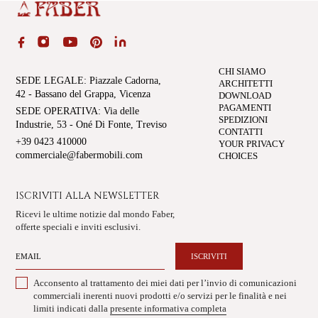
CHI SIAMO
SEDE LEGALE
: Piazzale Cadorna,
ARCHITETTI
42 - Bassano del Grappa, Vicenza
DOWNLOAD
PAGAMENTI
SEDE OPERATIVA
: Via delle
SPEDIZIONI
Industrie, 53 - Oné Di Fonte, Treviso
CONTATTI
+39 0423 410000
YOUR PRIVACY
commerciale@fabermobili.com
CHOICES
ISCRIVITI ALLA NEWSLETTER
Ricevi le ultime notizie dal mondo Faber,
offerte speciali e inviti esclusivi.
ISCRIVITI
Acconsento al trattamento dei miei dati per l’invio di comunicazioni
commerciali inerenti nuovi prodotti e/o servizi per le finalità e nei
limiti indicati dalla
presente informativa completa