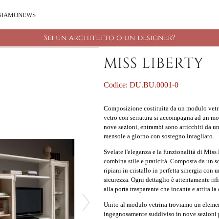
 SIAMO
NEWS
Sei un architetto o un designer?
MISS LIBERTY
Codice:
DU.BU.0001-0
Composizione costituita da un modulo vetrina
vetro con serratura si accompagna ad un mo
nove sezioni, entrambi sono arricchiti da un
mensole a giorno con sostegno intagliato.
Svelate l'eleganza e la funzionalità di Miss
combina stile e praticità. Composta da un so
ripiani in cristallo in perfetta sinergia con 
sicurezza. Ogni dettaglio è attentamente rifi
alla porta trasparente che incanta e attira la 
Unito al modulo vetrina troviamo un elemen
ingegnosamente suddiviso in nove sezioni pe