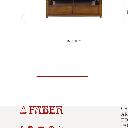
INFINITY
CH
AR
D
PA