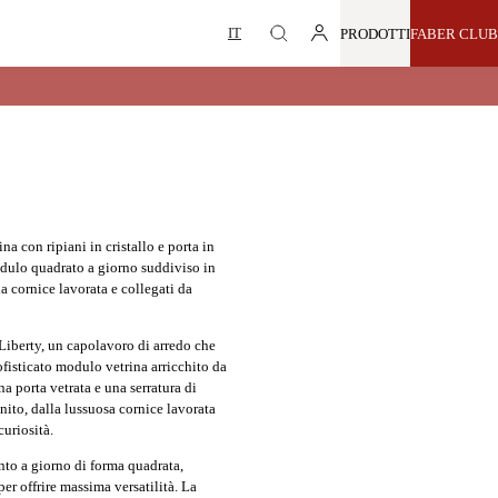
PRODOTTI
FABER CLUB
 con ripiani in cristallo e porta in
dulo quadrato a giorno suddiviso in
a cornice lavorata e collegati da
 Liberty, un capolavoro di arredo che
fisticato modulo vetrina arricchito da
una porta vetrata e una serratura di
nito, dalla lussuosa cornice lavorata
curiosità.
to a giorno di forma quadrata,
r offrire massima versatilità. La