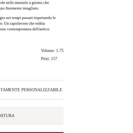
iede nelle mensole a giorno che
gno finemente intagliato.
io nei tempi passati rispettando le
e. Un capolavoro che esibia
azione contemporanea dell'antico.
Volume: 1.75
Peso: 157
ETAMENTE PERSONALIZZABILE
INITURA