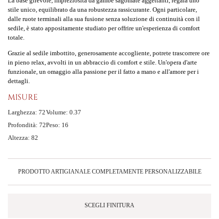
La base girevole, impreziosita da
gambe sagomate
aggettanti, regala uno
stile unico, equilibrato da una robustezza rassicurante. Ogni particolare,
dalle ruote terminali alla sua fusione senza soluzione di continuità con il
sedile, è stato appositamente studiato per offrire un'esperienza di comfort
totale.
Grazie al
sedile imbottito
, generosamente accogliente, potrete trascorrere ore
in pieno relax, avvolti in un abbraccio di comfort e stile. Un'opera d'arte
funzionale, un omaggio alla passione per il fatto a mano e all'amore per i
dettagli.
MISURE
Larghezza: 72
Volume: 0.37
Profondità: 72
Peso: 16
Altezza: 82
PRODOTTO ARTIGIANALE COMPLETAMENTE PERSONALIZZABILE
SCEGLI FINITURA