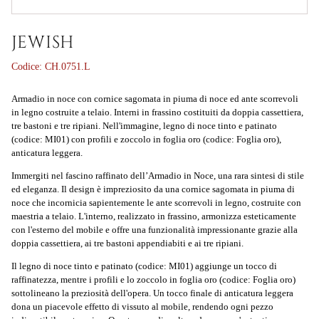
JEWISH
Codice:
CH.0751.L
Armadio in noce con cornice sagomata in piuma di noce ed ante scorrevoli
in legno costruite a telaio. Interni in frassino costituiti da doppia cassettiera,
tre bastoni e tre ripiani. Nell'immagine, legno di noce tinto e patinato
(codice: MI01) con profili e zoccolo in foglia oro (codice: Foglia oro),
anticatura leggera.
Immergiti nel fascino raffinato dell’
Armadio in Noce
, una rara sintesi di stile
ed eleganza. Il design è impreziosito da una cornice sagomata in piuma di
noce che incornicia sapientemente le ante scorrevoli in legno, costruite con
maestria a telaio. L'interno, realizzato in frassino, armonizza esteticamente
con l'esterno del mobile e offre una funzionalità impressionante grazie alla
doppia cassettiera, ai tre bastoni appendiabiti e ai tre ripiani.
Il legno di noce tinto e patinato (codice: MI01) aggiunge un tocco di
raffinatezza, mentre i profili e lo zoccolo in foglia oro (codice: Foglia oro)
sottolineano la preziosità dell'opera. Un tocco finale di anticatura leggera
dona un piacevole effetto di vissuto al mobile, rendendo ogni pezzo