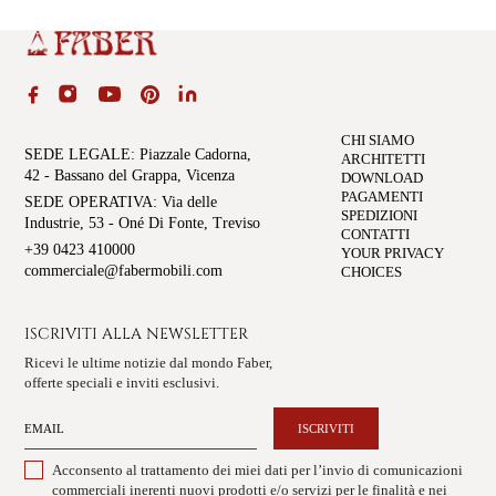
CHI SIAMO
SEDE LEGALE
: Piazzale Cadorna,
ARCHITETTI
42 - Bassano del Grappa, Vicenza
DOWNLOAD
PAGAMENTI
SEDE OPERATIVA
: Via delle
SPEDIZIONI
Industrie, 53 - Oné Di Fonte, Treviso
CONTATTI
+39 0423 410000
YOUR PRIVACY
commerciale@fabermobili.com
CHOICES
ISCRIVITI ALLA NEWSLETTER
Ricevi le ultime notizie dal mondo Faber,
offerte speciali e inviti esclusivi.
ISCRIVITI
Acconsento al trattamento dei miei dati per l’invio di comunicazioni
commerciali inerenti nuovi prodotti e/o servizi per le finalità e nei