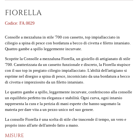
FIORELLA
Codice:
FA.0029
Consolle a mezzaluna in stile '700 con cassetto, top impiallacciato in
ciliegio a spina di pesce con bordatura a becco di civetta e filetto intarsiato.
Quattro gambe a spillo leggermente incurvate.
Scoprite la
Consolle a mezzaluna Fiorella
, un gioiello di artigianato di stile
'700. Caratterizzata da un cassetto funzionale e discreto, la Fiorella stupisce
con il suo top in pregiato ciliegio impiallacciato. L'abilià dell'artigiano si
esprime nel disegno a spina di pesce, incorniciato da una bordatura a becco
di civetta e impreziosito da un filetto intarsiato.
Le quattro gambe a spillo, leggermente incurvate, conferiscono alla consolle
un equilibrio perfetto tra eleganza e stabilità. Ogni curva, ogni intarsio
rappresenta la cura e la perizia di mani esperte che hanno sagomato la
materia per dare vita a un pezzo unico nel suo genere.
La consolle Fiorella è una scelta di stile che trascende il tempo, un vero e
proprio inno all'arte dell'arredo fatto a mano.
MISURE