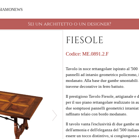
 SIAMO
NEWS
Sei un architetto o un designer?
FIESOLE
Codice:
ME.0891.2.F
Tavolo in noce rettangolare ispirato al '500 
pannelli ad intarsio geometrico policromo, 
modanato. Alla base due gambe smontabili a 
traverse decorative in ferro battuto.
Il prestigioso
Tavolo Fiesole
, artigianale e 
per il suo piano rettangolare realizzato in 
due somptuosi pannelli geometrici intarsiat
raffinato telaio con bordo modanato.
Il tavolo vanta l'esclusività di due gambe s
dell'armonia e dell'eleganza del '500 italia
essere un tocco distintivo, si congiungono 