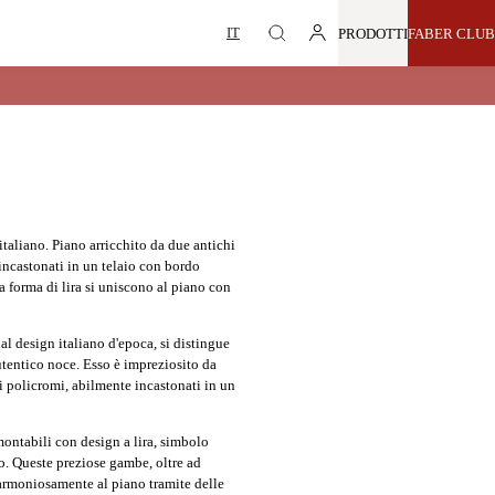
PRODOTTI
FABER CLUB
italiano. Piano arricchito da due antichi
incastonati in un telaio con bordo
forma di lira si uniscono al piano con
dal design italiano d'epoca, si distingue
autentico noce. Esso è impreziosito da
i policromi, abilmente incastonati in un
montabili con design a lira, simbolo
no. Queste preziose gambe, oltre ad
armoniosamente al piano tramite delle