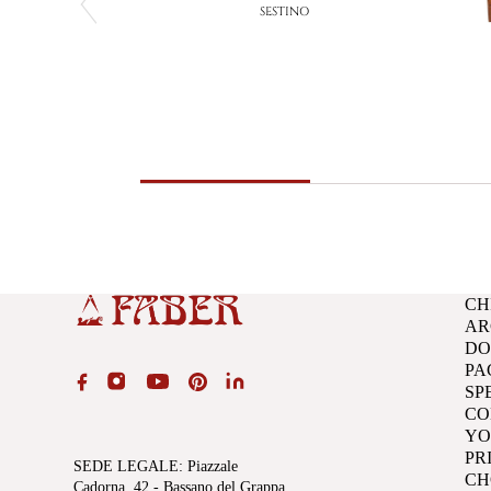
SESTINO
CH
AR
D
PA
SP
CO
YO
PR
SEDE LEGALE
: Piazzale
CH
Cadorna, 42 - Bassano del Grappa,