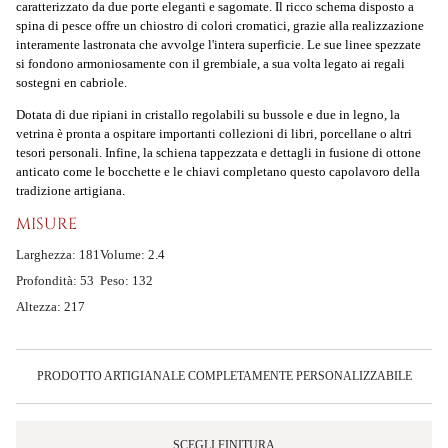
caratterizzato da due porte eleganti e sagomate. Il ricco schema disposto a
spina di pesce offre un chiostro di colori cromatici, grazie alla realizzazione
interamente lastronata che avvolge l'intera superficie. Le sue linee spezzate
si fondono armoniosamente con il grembiale, a sua volta legato ai regali
sostegni en cabriole.
Dotata di due ripiani in cristallo regolabili su bussole e due in legno, la
vetrina è pronta a ospitare importanti collezioni di libri, porcellane o altri
tesori personali. Infine, la schiena tappezzata e dettagli in fusione di ottone
anticato come le bocchette e le chiavi completano questo capolavoro della
tradizione artigiana.
MISURE
Larghezza: 181
Volume: 2.4
Profondità: 53
Peso: 132
Altezza: 217
PRODOTTO ARTIGIANALE COMPLETAMENTE PERSONALIZZABILE
SCEGLI FINITURA