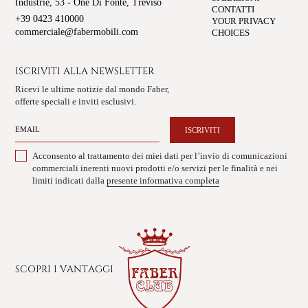
Industrie, 53 - Oné Di Fonte, Treviso
CONTATTI
+39 0423 410000
YOUR PRIVACY
commerciale@fabermobili.com
CHOICES
ISCRIVITI ALLA NEWSLETTER
Ricevi le ultime notizie dal mondo Faber,
offerte speciali e inviti esclusivi.
ISCRIVITI
Acconsento al trattamento dei miei dati per l’invio di comunicazioni
commerciali inerenti nuovi prodotti e/o servizi per le finalità e nei
limiti indicati dalla
presente informativa completa
SCOPRI I VANTAGGI